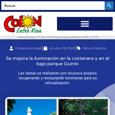
Searc
Search
for:
Horario Municipal: 07:00 a 13:00 | Horario Ingresos Públicos: 07:00 a 17:30
Prensa Municipal
octubre 28, 2020
Obras Públicas
Se mejora la iluminación en la costanera y en el
bajo parque Quirós
Las tareas se realizaran con recursos propios
recuperando y restaurando luminarias para su
relocalización.