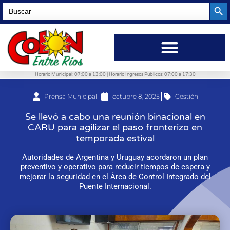
Searc
Search
for:
Horario Municipal: 07:00 a 13:00 | Horario Ingresos Públicos: 07:00 a 17:30
Prensa Municipal
octubre 8, 2025
Gestión
Se llevó a cabo una reunión binacional en
CARU para agilizar el paso fronterizo en
temporada estival
Autoridades de Argentina y Uruguay acordaron un plan
preventivo y operativo para reducir tiempos de espera y
mejorar la seguridad en el Área de Control Integrado del
Puente Internacional.