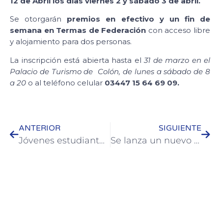
12 de Abril los días viernes 2 y sábado 3 de abril.
Se otorgarán
premios en efectivo
y un fin de
semana en
Termas de Federación
con acceso libre
y alojamiento para dos personas.
La inscripción está abierta hasta el
31 de marzo en el
Palacio de Turismo de Colón, de lunes a sábado de 8
a 20
o al teléfono celular
03447 15 64 69 09.
ANTERIOR
SIGUIENTE
Jóvenes estudiantes de PECU junto al Municipio plantaron árboles en el bajo termas
Se lanza un nuevo sistema para registrar la disponibilidad de plazas turísticas de Colón