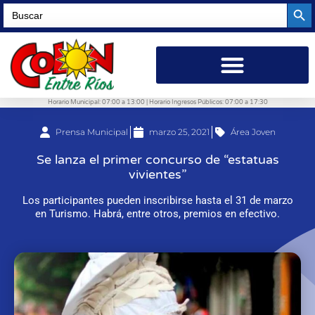
Searc
Search
for:
Horario Municipal: 07:00 a 13:00 | Horario Ingresos Públicos: 07:00 a 17:30
Prensa Municipal
marzo 25, 2021
Área Joven
Se lanza el primer concurso de “estatuas
vivientes”
Los participantes pueden inscribirse hasta el 31 de marzo
en Turismo. Habrá, entre otros, premios en efectivo.