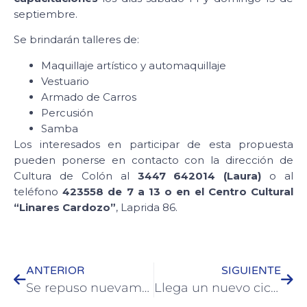
septiembre.
Se brindarán talleres de:
Maquillaje artístico y automaquillaje
Vestuario
Armado de Carros
Percusión
Samba
Los interesados en participar de esta propuesta
pueden ponerse en contacto con la dirección de
Cultura de Colón al
3447 642014 (Laura)
o al
teléfono
423558 de 7 a 13 o en el Centro Cultural
“Linares Cardozo”
, Laprida 86.
ANTERIOR
SIGUIENTE
Se repuso nuevamente tablero de básquet que fue dañado en el Parque Quirós
Llega un nuevo ciclo de “Música a la Carta” en La Casona