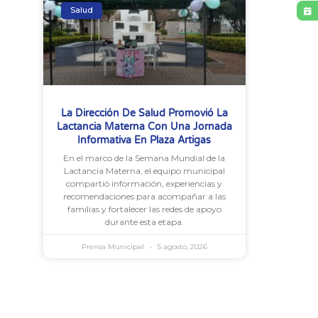
Salud
La Dirección De Salud Promovió La
Lactancia Materna Con Una Jornada
Informativa En Plaza Artigas
En el marco de la Semana Mundial de la
Lactancia Materna, el equipo municipal
compartió información, experiencias y
recomendaciones para acompañar a las
familias y fortalecer las redes de apoyo
durante esta etapa.
Prensa Municipal
5 agosto, 2026