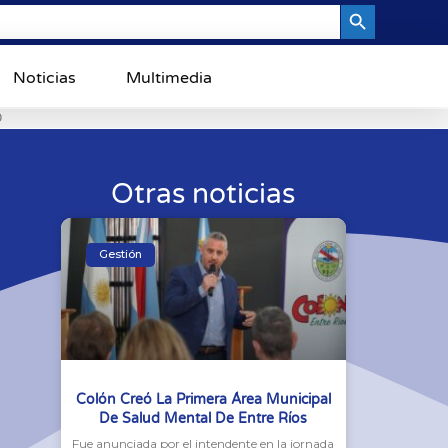
Search Button
Noticias
Multimedia
0
Otras noticias
Gestión
Colón Creó La Primera Área Municipal
De Salud Mental De Entre Ríos
Fue anunciada por el intendente en la jornada