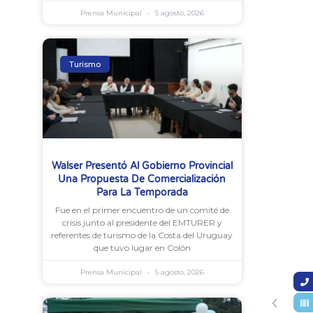
Prensa Municipal
5 agosto, 2026
Turismo
Walser Presentó Al Gobierno Provincial
Una Propuesta De Comercialización
Para La Temporada
Fue en el primer encuentro de un comité de
crisis junto al presidente del EMTURER y
referentes de turismo de la Costa del Uruguay
que tuvo lugar en Colón
Prensa Municipal
5 agosto, 2026