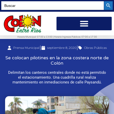
Searc
Search
for:
Horario Municipal: 07:00 a 13:00 | Horario Ingresos Públicos: 07:00 a 17:30
Prensa Municipal
septiembre 8, 2020
Obras Públicas
Se colocan pilotines en la zona costera norte de
Colón
Delimitan los canteros centrales donde no está permitido
el estacionamiento. Una cuadrilla rural realiza
mantenimiento en inmediaciones de calle Paysandú.