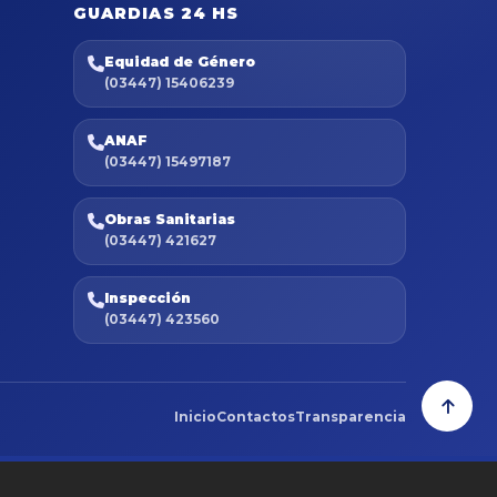
GUARDIAS 24 HS
Equidad de Género
(03447) 15406239
ANAF
(03447) 15497187
Obras Sanitarias
(03447) 421627
Inspección
(03447) 423560
Inicio
Contactos
Transparencia