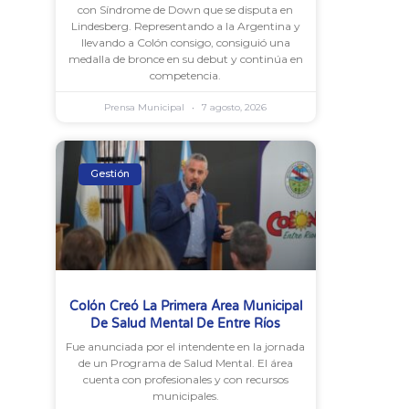
con Síndrome de Down que se disputa en
Lindesberg. Representando a la Argentina y
llevando a Colón consigo, consiguió una
medalla de bronce en su debut y continúa en
competencia.
Prensa Municipal
7 agosto, 2026
Gestión
Colón Creó La Primera Área Municipal
De Salud Mental De Entre Ríos
Fue anunciada por el intendente en la jornada
de un Programa de Salud Mental. El área
cuenta con profesionales y con recursos
municipales.