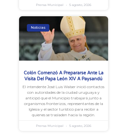
Prensa Municipal
5 agosto, 2026
Noticias
Colón Comenzó A Prepararse Ante La
Visita Del Papa León XIV A Paysandú
El intendente José Luis Walser inició contactos
con autoridades de la ciudad uruguaya y
anticipó que el Municipio trabajará junto a
organismos fronterizos, representantes de la
Iglesia y el sector turístico para recibir a
quienes se trasladen hacia la región.
Prensa Municipal
5 agosto, 2026