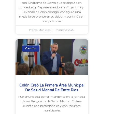
con Síndrome de Down que se disputa en
Lindesberg. Representando a la Argentina y
llevando a Colón consigo, consiguió una
medalla de bronce en su debut y continúa en
competencia.
Prensa Municipal
7 agosto, 2026
Gestión
Colón Creó La Primera Área Municipal
De Salud Mental De Entre Ríos
Fue anunciada por el intendente en la jornada
de un Programa de Salud Mental. El área
cuenta con profesionales y con recursos
municipales.