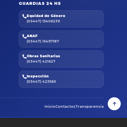
GUARDIAS 24 HS
Equidad de Género
(03447) 15406239
ANAF
(03447) 15497187
Obras Sanitarias
(03447) 421627
Inspección
(03447) 423560
Inicio
Contactos
Transparencia