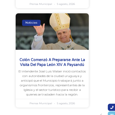
Prensa Municipal
5 agosto, 2026
Noticias
Colón Comenzó A Prepararse Ante La
Visita Del Papa León XIV A Paysandú
El intendente José Luis Walser inició contactos
con autoridades de la ciudad uruguaya y
anticipó que el Municipio trabajará junto a
organismos fronterizos, representantes de la
Iglesia y el sector turístico para recibir a
quienes se trasladen hacia la región.
Prensa Municipal
5 agosto, 2026