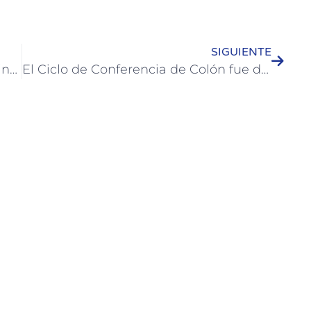
SIGUIENTE
Presentan en Colón el Registro Provincial de Artesanas y Artesanos de Entre Ríos
El Ciclo de Conferencia de Colón fue declarado de “Interés Turístico Provincial”