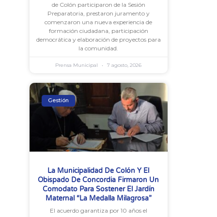
de Colón participaron de la Sesión
Preparatoria, prestaron juramento y
comenzaron una nueva experiencia de
formación ciudadana, participación
democrática y elaboración de proyectos para
la comunidad.
Prensa Municipal
7 agosto, 2026
Gestión
La Municipalidad De Colón Y El
Obispado De Concordia Firmaron Un
Comodato Para Sostener El Jardín
Maternal “La Medalla Milagrosa”
El acuerdo garantiza por 10 años el