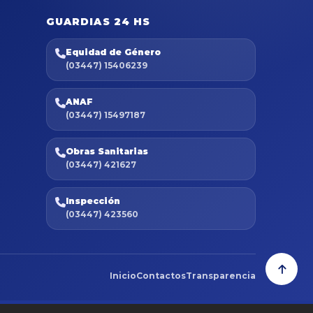
GUARDIAS 24 HS
Equidad de Género
(03447) 15406239
ANAF
(03447) 15497187
Obras Sanitarias
(03447) 421627
Inspección
(03447) 423560
Inicio
Contactos
Transparencia