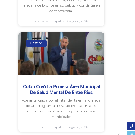
medalla de bronce en su debut y continúa en
competencia.
Prensa Municipal
7 agosto, 2026
Gestión
Colón Creó La Primera Área Municipal
De Salud Mental De Entre Ríos
Fue anunciada por el intendente en la jornada
de un Programa de Salud Mental. El área
cuenta con profesionales y con recursos
municipales.
Prensa Municipal
6 agosto, 2026