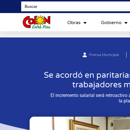
Search
for:
Obras
Gobierno
Prensa Municipal
Se acordó en paritari
trabajadores m
El incremento salarial será retroactivo 
la pl