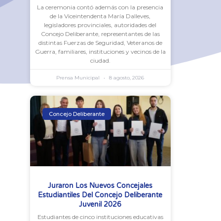
La ceremonia contó además con la presencia
de la Viceintendenta María Dalleves,
legisladores provinciales, autoridades del
Concejo Deliberante, representantes de las
distintas Fuerzas de Seguridad, Veteranos de
Guerra, familiares, instituciones y vecinos de la
ciudad.
Prensa Municipal
8 agosto, 2026
Concejo Deliberante
Juraron Los Nuevos Concejales
Estudiantiles Del Concejo Deliberante
Juvenil 2026
Estudiantes de cinco instituciones educativas