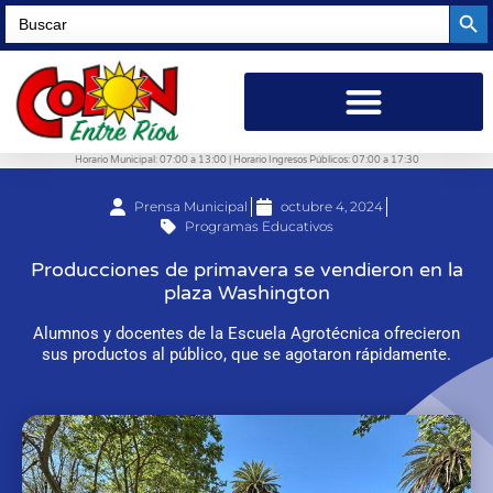
Searc
Search
for:
Horario Municipal: 07:00 a 13:00 | Horario Ingresos Públicos: 07:00 a 17:30
Prensa Municipal
octubre 4, 2024
Programas Educativos
Producciones de primavera se vendieron en la
plaza Washington
Alumnos y docentes de la Escuela Agrotécnica ofrecieron
sus productos al público, que se agotaron rápidamente.