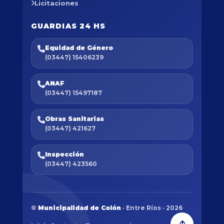
Licitaciones
GUARDIAS 24 HS
Equidad de Género
(03447) 15406239
ANAF
(03447) 15497187
Obras Sanitarias
(03447) 421627
Inspección
(03447) 423560
©
Municipalidad de Colón
· Entre Ríos · 2026