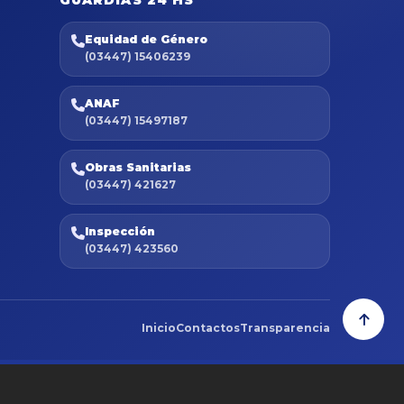
GUARDIAS 24 HS
Equidad de Género
(03447) 15406239
ANAF
(03447) 15497187
Obras Sanitarias
(03447) 421627
Inspección
(03447) 423560
Inicio
Contactos
Transparencia