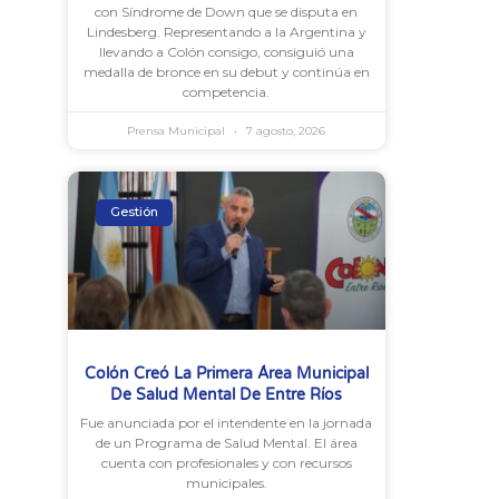
con Síndrome de Down que se disputa en
Lindesberg. Representando a la Argentina y
llevando a Colón consigo, consiguió una
medalla de bronce en su debut y continúa en
competencia.
Prensa Municipal
7 agosto, 2026
Gestión
Colón Creó La Primera Área Municipal
De Salud Mental De Entre Ríos
Fue anunciada por el intendente en la jornada
de un Programa de Salud Mental. El área
cuenta con profesionales y con recursos
municipales.