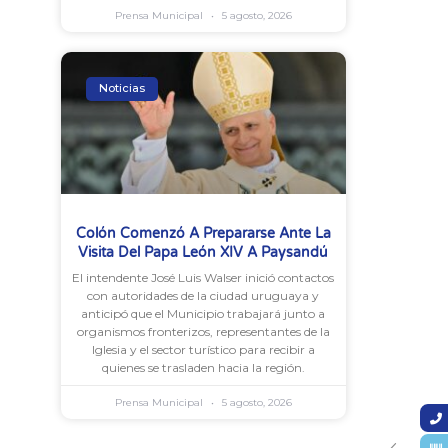
Prensa Municipal
5 agosto, 2026
Noticias
Colón Comenzó A Prepararse Ante La
Visita Del Papa León XIV A Paysandú
El intendente José Luis Walser inició contactos
con autoridades de la ciudad uruguaya y
anticipó que el Municipio trabajará junto a
organismos fronterizos, representantes de la
Iglesia y el sector turístico para recibir a
quienes se trasladen hacia la región.
Prensa Municipal
5 agosto, 2026