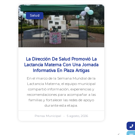
Salud
La Dirección De Salud Promovió La
Lactancia Materna Con Una Jornada
Informativa En Plaza Artigas
En el marco de la Semana Mundial de la
Lactancia Materna, el equipo municipal
compartió información, experiencias y
recomendaciones para acompañar a las
familias y fortalecer las redes de apoyo
durante esta etapa.
Prensa Municipal
5 agosto, 2026