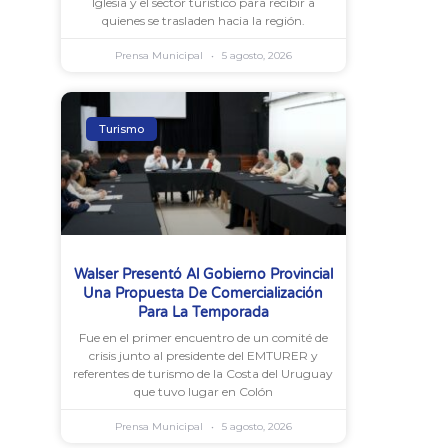
Iglesia y el sector turístico para recibir a
quienes se trasladen hacia la región.
Prensa Municipal
5 agosto, 2026
Turismo
Walser Presentó Al Gobierno Provincial
Una Propuesta De Comercialización
Para La Temporada
Fue en el primer encuentro de un comité de
crisis junto al presidente del EMTURER y
referentes de turismo de la Costa del Uruguay
que tuvo lugar en Colón
Prensa Municipal
5 agosto, 2026