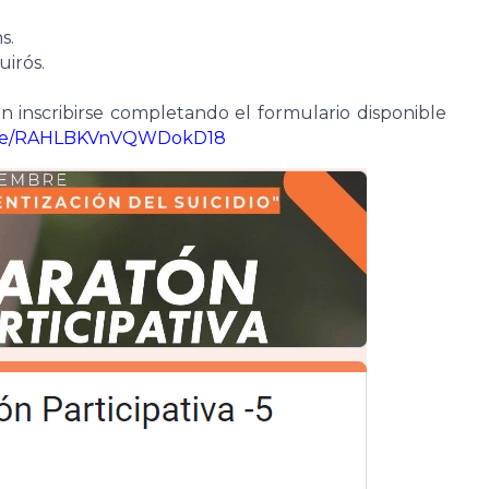
s.
uirós.
n inscribirse completando el formulario disponible
.gle/RAHLBKVnVQWDokD18