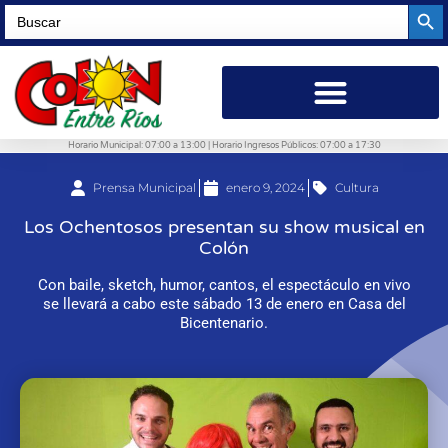
Searc
Search
for:
Horario Municipal: 07:00 a 13:00 | Horario Ingresos Públicos: 07:00 a 17:30
Prensa Municipal
enero 9, 2024
Cultura
Los Ochentosos presentan su show musical en
Colón
Con baile, sketch, humor, cantos, el espectáculo en vivo
se llevará a cabo este sábado 13 de enero en Casa del
Bicentenario.