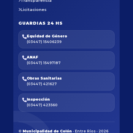
Transparencia
Licitaciones
GUARDIAS 24 HS
Equidad de Género
(03447) 15406239
ANAF
(03447) 15497187
Obras Sanitarias
(03447) 421627
Inspección
(03447) 423560
©
Municipalidad de Colón
· Entre Ríos · 2026