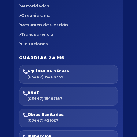
Autoridades
Organigrama
Resumen de Gestión
Transparencia
Licitaciones
GUARDIAS 24 HS
Equidad de Género
(03447) 15406239
ANAF
(03447) 15497187
Obras Sanitarias
(03447) 421627
Inspección