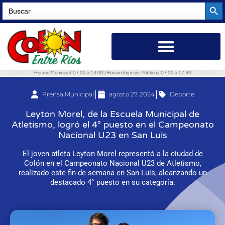
Searc
Search
for:
Horario Municipal: 07:00 a 13:00 | Horario Ingresos Públicos: 07:00 a 17:30
Prensa Municipal
agosto 27, 2024
Deporte
Leyton Morel, de la Escuela Municipal de
Atletismo, logró el 4° puesto en el Campeonato
Nacional U23 en San Luis
El joven atleta Leyton Morel representó a la ciudad de
Colón en el Campeonato Nacional U23 de Atletismo,
realizado este fin de semana en San Luis, alcanzando un
destacado 4° puesto en su categoría.