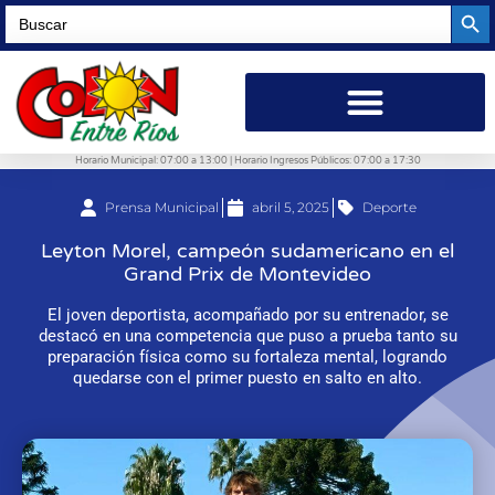
Searc
Search
for:
Horario Municipal: 07:00 a 13:00 | Horario Ingresos Públicos: 07:00 a 17:30
Prensa Municipal
abril 5, 2025
Deporte
Leyton Morel, campeón sudamericano en el
Grand Prix de Montevideo
El joven deportista, acompañado por su entrenador, se
destacó en una competencia que puso a prueba tanto su
preparación física como su fortaleza mental, logrando
quedarse con el primer puesto en salto en alto.