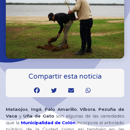
Compartir esta noticia
Mataojos
,
Ingá
,
Palo Amarillo
,
Víbora
,
Pezuña de
Vaca
y
Uña de Gato
son algunas de las variedades
que la
Municipalidad de Colón
incorpora al arbolado
público de la Ciudad como así también en las