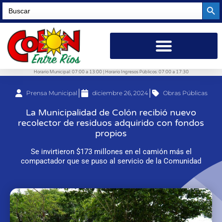
Searc
Search
for:
Horario Municipal: 07:00 a 13:00 | Horario Ingresos Públicos: 07:00 a 17:30
Prensa Municipal
diciembre 26, 2024
Obras Públicas
La Municipalidad de Colón recibió nuevo
recolector de residuos adquirido con fondos
propios
Se invirtieron $173 millones en el camión más el
compactador que se puso al servicio de la Comunidad