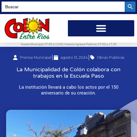
Searc
Search
for:
Horario Municipal: 07:00 a 13:00 | Horario Ingresos Públicos: 07:00 a 17:30
Prensa Municipal
agosto 13, 2024
Obras Públicas
La Municipalidad de Colón colabora con
trabajos en la Escuela Paso
La institución llevará a cabo los actos por el 150
aniversario de su creación.