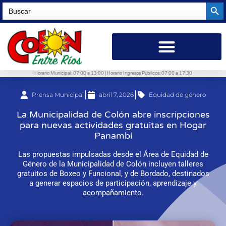
Searc
Search
for:
Horario Municipal: 07:00 a 13:00 | Horario Ingresos Públicos: 07:00 a 17:30
Prensa Municipal
abril 7, 2026
Equidad de género
La Municipalidad de Colón abre inscripciones
para nuevas actividades gratuitas en Hogar
Panambí
Las propuestas impulsadas desde el Área de Equidad de
Género de la Municipalidad de Colón incluyen talleres
gratuitos de Boxeo y Funcional, y de Bordado, destinados
a generar espacios de participación, aprendizaje y
acompañamiento.