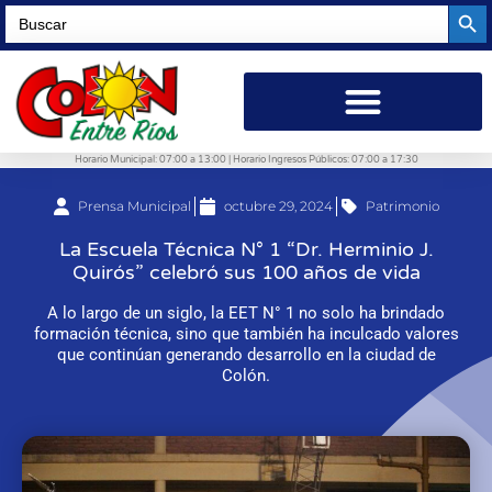
Searc
Search
for:
Horario Municipal: 07:00 a 13:00 | Horario Ingresos Públicos: 07:00 a 17:30
Prensa Municipal
octubre 29, 2024
Patrimonio
La Escuela Técnica N° 1 “Dr. Herminio J.
Quirós” celebró sus 100 años de vida
A lo largo de un siglo, la EET N° 1 no solo ha brindado
formación técnica, sino que también ha inculcado valores
que continúan generando desarrollo en la ciudad de
Colón.