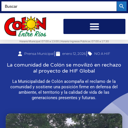
Searc
Search
for:
Horario Municipal: 07:00 a 13:00 | Horario Ingresos Públicos: 07:00 a 17:30
Prensa Municipal
enero 12, 2026
NO A HIF
La comunidad de Colón se movilizó en rechazo
al proyecto de HIF Global
La Municipalidad de Colón acompaña el reclamo de la
comunidad y sostiene una posición firme en defensa del
ambiente, el territorio y la calidad de vida de las
generaciones presentes y futuras.