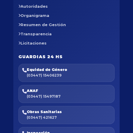
Autoridades
Organigrama
Resumen de Gestión
Transparencia
Licitaciones
GUARDIAS 24 HS
Equidad de Género
(03447) 15406239
ANAF
(03447) 15497187
Obras Sanitarias
(03447) 421627
Inspección