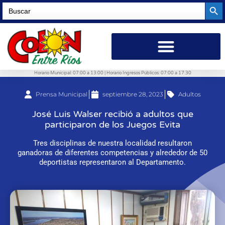
Searc
Search
for:
Horario Municipal: 07:00 a 13:00 | Horario Ingresos Públicos: 07:00 a 17:30
Prensa Municipal
septiembre 28, 2023
Adultos
José Luis Walser recibió a adultos que
participaron de los Juegos Evita
Tres disciplinas de nuestra localidad resultaron
ganadoras de diferentes competencias y alrededor de 50
deportistas representaron al Departamento.