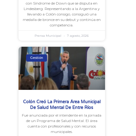
con Síndrome de Down que se disputa en
Lindesberg. Representando a la Argentina y
llevando a Colón consigo, consiguió una
medalla de bronce en su debut y continúa en
competencia.
Prensa Municipal
7 agosto, 2026
Gestión
Colón Creó La Primera Área Municipal
De Salud Mental De Entre Ríos
Fue anunciada por el intendente en la jornada
de un Programa de Salud Mental. El área
cuenta con profesionales y con recursos
municipales.