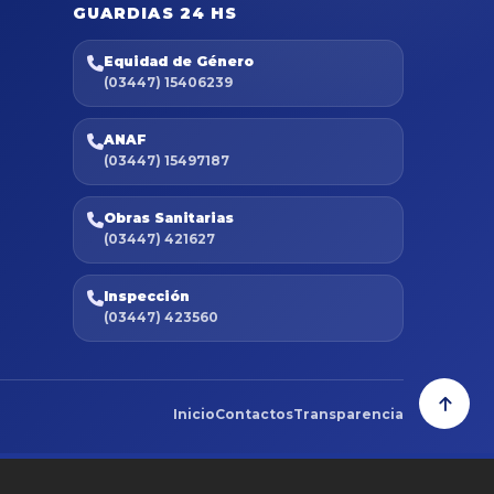
GUARDIAS 24 HS
Equidad de Género
(03447) 15406239
ANAF
(03447) 15497187
Obras Sanitarias
(03447) 421627
Inspección
(03447) 423560
Inicio
Contactos
Transparencia