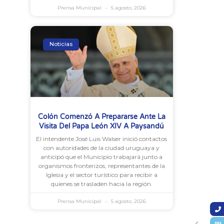
Prensa Municipal
5 agosto, 2026
Noticias
Colón Comenzó A Prepararse Ante La
Visita Del Papa León XIV A Paysandú
El intendente José Luis Walser inició contactos
con autoridades de la ciudad uruguaya y
anticipó que el Municipio trabajará junto a
organismos fronterizos, representantes de la
Iglesia y el sector turístico para recibir a
quienes se trasladen hacia la región.
Prensa Municipal
5 agosto, 2026