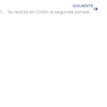
SIGUIENTE
Comenzó en Colón el ciclo de capacitación en recursos turísticos locales
Se realizó en Colón la segunda jornada del Ciclo de Conferencias sobre TEA