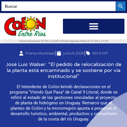
Searc
Search
for:
Horario Municipal: 07:00 a 13:00 | Horario Ingresos Públicos: 07:00 a 17:30
Prensa Municipal
junio 9, 2026
NO A HIF
José Luis Walser: “El pedido de relocalización de
la planta está encaminado y se sostiene por vía
institucional”
El Intendente de Colón brindó declaraciones en el
programa “Viendo Qué Pasa” de Canal 9 Litoral, donde se
refirió al estado de las gestiones vinculadas al proyecto
de planta de hidrógeno en Uruguay. Remarcó que el
planteo de Colón y la microrregión apunta a preservar el
desarrollo turístico, ambiental, productivo y comunitario
de la costa del río Uruguay.