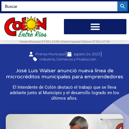
Searc
Search
for:
Horario Municipal: 07:00 a 13:00 | Horario Ingresos Públicos: 07:00 a 17:30
Prensa Municipal
agosto 24, 2023
Industria, Comercio y Producción
José Luis Walser anunció nueva línea de
microcréditos municipales para emprendedores
El Intendente de Colón destacó el trabajo que se lleva
adelante junto al Municipio y el desarrollo logrado en los
últimos años.