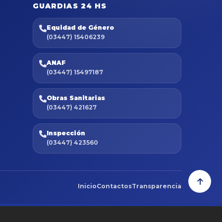
GUARDIAS 24 HS
Equidad de Género
(03447) 15406239
ANAF
(03447) 15497187
Obras Sanitarias
(03447) 421627
Inspección
(03447) 423560
Inicio
Contactos
Transparencia