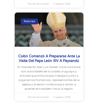
Prensa Municipal
5 agosto, 2026
Noticias
Colón Comenzó A Prepararse Ante La
Visita Del Papa León XIV A Paysandú
El intendente José Luis Walser inició contactos
con autoridades de la ciudad uruguaya y
anticipó que el Municipio trabajará junto a
organismos fronterizos, representantes de la
Iglesia y el sector turístico para recibir a
quienes se trasladen hacia la región.
Prensa Municipal
5 agosto, 2026