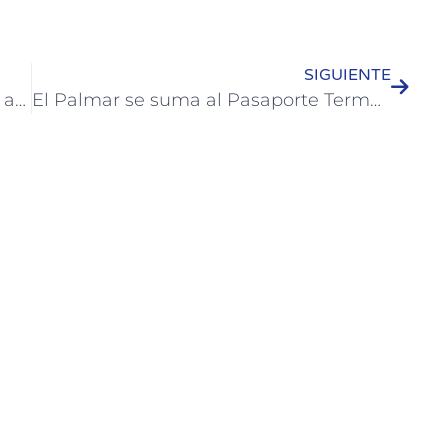
SIGUIENTE
Con la capacitación en operación de autoelevadores Samping se iniciaron actividades en la ex Metalúrgica de Colón
El Palmar se suma al Pasaporte Termal de la Microrregión “Tierra de Palmares”