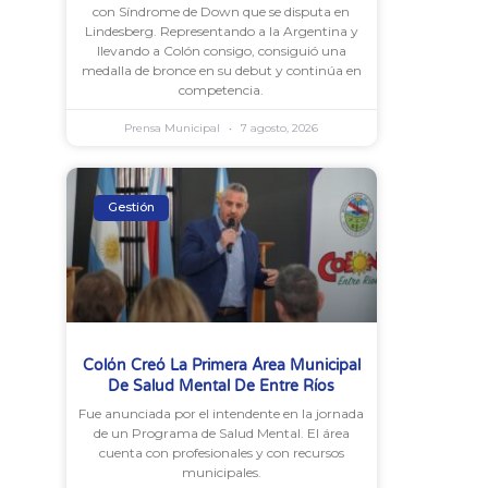
con Síndrome de Down que se disputa en
Lindesberg. Representando a la Argentina y
llevando a Colón consigo, consiguió una
medalla de bronce en su debut y continúa en
competencia.
Prensa Municipal
7 agosto, 2026
Gestión
Colón Creó La Primera Área Municipal
De Salud Mental De Entre Ríos
Fue anunciada por el intendente en la jornada
de un Programa de Salud Mental. El área
cuenta con profesionales y con recursos
municipales.