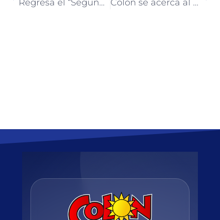
Regresa el “Segundo Festival de Nuevos Directores” en Colón
Colón se acerca al 90 por ciento de ocupación en los primeros días del 2025