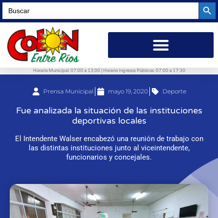
Searc
Search
for:
Horario Municipal: 07:00 a 13:00 | Horario Ingresos Públicos: 07:00 a 17:30
Prensa Municipal
mayo 19, 2020
Deporte
Fue analizada la situación de las instituciones
deportivas locales
El Intendente Walser encabezó una reunión de trabajo con
las distintas instituciones junto al viceintendente,
funcionarios y concejales.