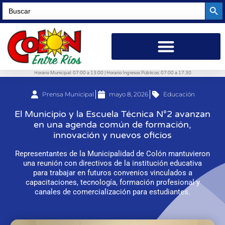
Searc
Search
for:
Horario Municipal: 07:00 a 13:00 | Horario Ingresos Públicos: 07:00 a 17:30
Prensa Municipal
mayo 8, 2026
Educación
El Municipio y la Escuela Técnica N°2 avanzan
en una agenda común de formación,
innovación y nuevos oficios
Representantes de la Municipalidad de Colón mantuvieron
una reunión con directivos de la institución educativa
para trabajar en futuros convenios vinculados a
capacitaciones, tecnología, formación profesional y
canales de comercialización para estudiantes.