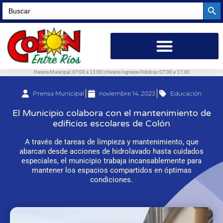
Searc
Search
for:
Horario Municipal: 07:00 a 13:00 | Horario Ingresos Públicos: 07:00 a 17:30
Prensa Municipal
noviembre 14, 2023
Educación
El Municipio colabora con el mantenimiento de
edificios escolares de Colón
A través de tareas de limpieza y mantenimiento, que
abarcan desde acciones de hidrolavado hasta cuidados
especiales, el municipio trabaja incansablemente para
mantener los espacios compartidos en óptimas
condiciones.