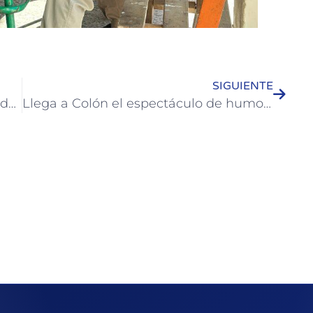
SIGUIENTE
Colón vivirá la 2ª edición de “Literal”: dos días de libros, cultura, juegos y encuentro
Llega a Colón el espectáculo de humor más premiado del año: “Tarico on the Rotemberg”