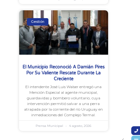
Gestión
El Municipio Reconoció A Damián Pires
Por Su Valiente Rescate Durante La
Creciente
El intendente José Luis Walser entregó una
Mención Especial al agente municipal,
guardavidas y bombero voluntario, cuya
intervención permitió salvar a una perra
atrapada por la corriente del río Uruguay en
inmediaciones del Complejo Termal.
Prensa Municipal
4 agosto, 2026