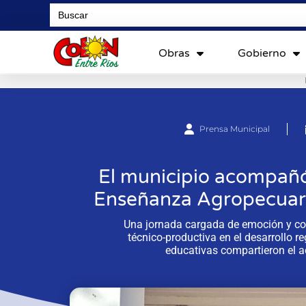
Search
for:
Obras
Gobierno
Prensa Municipal
El municipio acompañó l
Enseñanza Agropecuari
Una jornada cargada de emoción y com
técnico-productiva en el desarrollo r
educativas compartieron el a