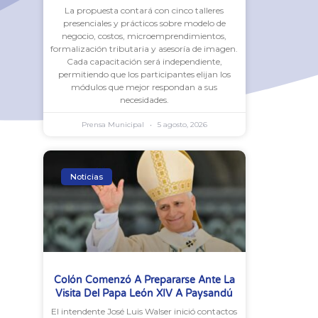
La propuesta contará con cinco talleres
presenciales y prácticos sobre modelo de
negocio, costos, microemprendimientos,
formalización tributaria y asesoría de imagen.
Cada capacitación será independiente,
permitiendo que los participantes elijan los
módulos que mejor respondan a sus
necesidades.
Prensa Municipal
5 agosto, 2026
Noticias
Colón Comenzó A Prepararse Ante La
Visita Del Papa León XIV A Paysandú
El intendente José Luis Walser inició contactos