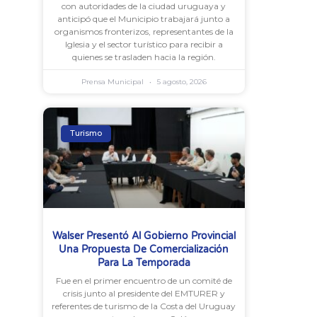
con autoridades de la ciudad uruguaya y
anticipó que el Municipio trabajará junto a
organismos fronterizos, representantes de la
Iglesia y el sector turístico para recibir a
quienes se trasladen hacia la región.
Prensa Municipal
5 agosto, 2026
Turismo
Walser Presentó Al Gobierno Provincial
Una Propuesta De Comercialización
Para La Temporada
Fue en el primer encuentro de un comité de
crisis junto al presidente del EMTURER y
referentes de turismo de la Costa del Uruguay