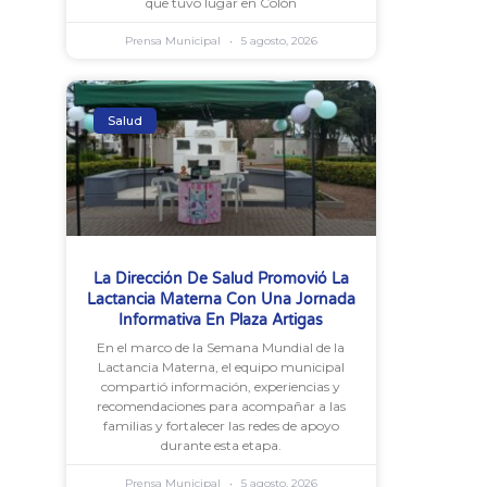
que tuvo lugar en Colón
Prensa Municipal
5 agosto, 2026
Salud
La Dirección De Salud Promovió La
Lactancia Materna Con Una Jornada
Informativa En Plaza Artigas
En el marco de la Semana Mundial de la
Lactancia Materna, el equipo municipal
compartió información, experiencias y
recomendaciones para acompañar a las
familias y fortalecer las redes de apoyo
durante esta etapa.
Prensa Municipal
5 agosto, 2026