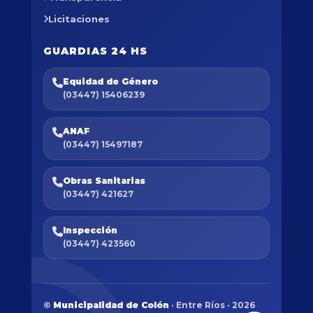
Licitaciones
GUARDIAS 24 HS
Equidad de Género
(03447) 15406239
ANAF
(03447) 15497187
Obras Sanitarias
(03447) 421627
Inspección
(03447) 423560
©
Municipalidad de Colón
· Entre Ríos · 2026