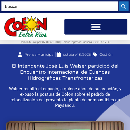
Searc
Search
for:
Horario Municipal: 07:00 a 13:00 | Horario Ingresos Públicos: 07:00 a 17:30
Prensa Municipal
octubre 18, 2025
Gestión
El Intendente José Luis Walser participó del
Encuentro Internacional de Cuencas
Hidrográficas Transfronterizas
Walser resaltó el espacio, a quince años de su creación, y
expuso la postura de Colón sobre el pedido de
relocalización del proyecto la planta de combustibles en
Paysandú.