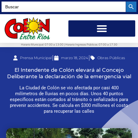
Searc
Search
for:
Horario Municipal: 07:00 a 13:00 | Horario Ingresos Públicos: 07:00 a 17:30
Prensa Municipal
marzo 18, 2024
Obras Públicas
El Intendente de Colón elevará al Concejo
Deliberante la declaración de la emergencia vial
La Ciudad de Colón se vio afectada por casi 400
milímetros de lluvias en pocos días. Unos 40 puntos
específicos están cortados al tránsito o señalizados para
prevenir accidentes. Se calcula en $300 millones el costo
para recuperar las calles