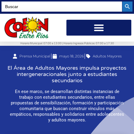
Searc
Search
for:
Horario Municipal: 07:00 a 13:00 | Horario Ingresos Públicos: 07:00 a 17:30
Prensa Municipal
mayo 18, 2026
Adultos Mayores
El Área de Adultos Mayores impulsa proyectos
intergeneracionales junto a estudiantes
secundarios
En ese marco, se desarrollan distintas instancias de
trabajo con estudiantes secundarios, entre ellas
propuestas de sensibilización, formación y participación
comunitaria que buscan construir vínculos más
empáticos, responsables y solidarios entre adolescentes
y adultos mayores.