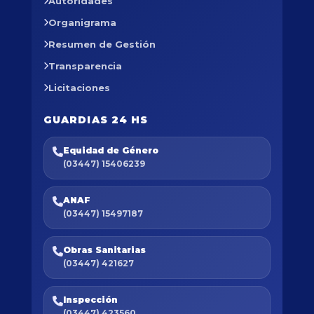
Autoridades
Organigrama
Resumen de Gestión
Transparencia
Licitaciones
GUARDIAS 24 HS
Equidad de Género
(03447) 15406239
ANAF
(03447) 15497187
Obras Sanitarias
(03447) 421627
Inspección
(03447) 423560