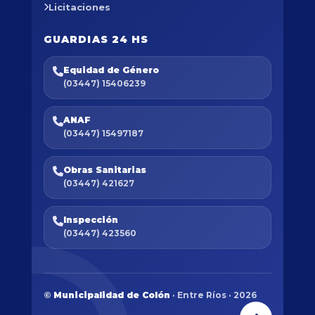
Licitaciones
GUARDIAS 24 HS
Equidad de Género
(03447) 15406239
ANAF
(03447) 15497187
Obras Sanitarias
(03447) 421627
Inspección
(03447) 423560
©
Municipalidad de Colón
· Entre Ríos · 2026