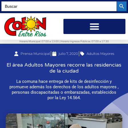
Searc
Search
for:
Horario Municipal: 07:00 a 13:00 | Horario Ingresos Públicos: 07:00 a 17:30
Prensa Municipal
julio 7, 2020
Adultos Mayores
El área Adultos Mayores recorre las residencias
de la ciudad
La comuna hace entrega de kits de desinfección y
promueve además los derechos de los adultos mayores ,
personas discapacitadas o embarazadas, establecidos
por la Ley 14.564.