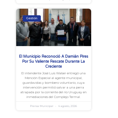
Gestión
El Municipio Reconoció A Damián Pires
Por Su Valiente Rescate Durante La
Creciente
El intendente José Luis Walser entregó una
Mención Especial al agente municipal,
guardavidas y bombero voluntario, cuya
intervención permitió salvar a una perra
atrapada por la corriente del río Uruguay en
inmediaciones del Complejo Termal.
Prensa Municipal
4 agosto, 2026