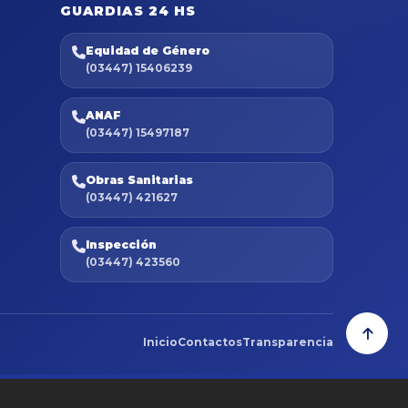
GUARDIAS 24 HS
Equidad de Género
(03447) 15406239
ANAF
(03447) 15497187
Obras Sanitarias
(03447) 421627
Inspección
(03447) 423560
Inicio
Contactos
Transparencia