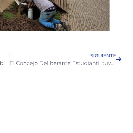
SIGUIENTE
Se presenta “La casa de Bernarda Alba” en Casa del Bicentenario
El Concejo Deliberante Estudiantil tuvo su primera sesión