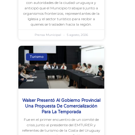
con autoridades de la ciudad uruguaya y
anticipó que el Municipio trabajará junto a
organismos fronterizos, representantes de la
Iglesia y el sector turístico para recibir a
quienes se trasladen hacia la región.
Prensa Municipal
5 agosto, 2026
Turismo
Walser Presentó Al Gobierno Provincial
Una Propuesta De Comercialización
Para La Temporada
Fue en el primer encuentro de un comité de
crisis junto al presidente del EMTURER y
referentes de turismo de la Costa del Uruguay