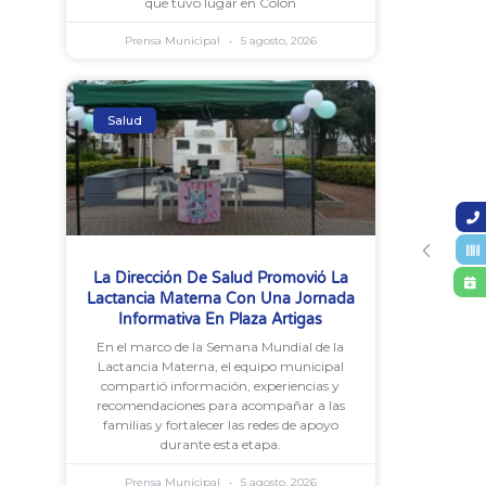
que tuvo lugar en Colón
Prensa Municipal
5 agosto, 2026
Salud
La Dirección De Salud Promovió La
Lactancia Materna Con Una Jornada
Informativa En Plaza Artigas
En el marco de la Semana Mundial de la
Lactancia Materna, el equipo municipal
compartió información, experiencias y
recomendaciones para acompañar a las
familias y fortalecer las redes de apoyo
durante esta etapa.
Prensa Municipal
5 agosto, 2026