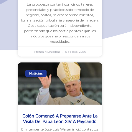
La propuesta contará con cinco talleres
presenciales y prácticos sobre modelo de
negocio, costos, microemprendimientos,
formalización tributaria y asesoría de imagen.
Cada capacitación será independiente,
permitiendo que los participantes elijan los
módulos que mejor respondan a sus
necesidades.
Prensa Municipal
5 agosto, 2026
Noticias
Colón Comenzó A Prepararse Ante La
Visita Del Papa León XIV A Paysandú
El intendente José Luis Walser inició contactos