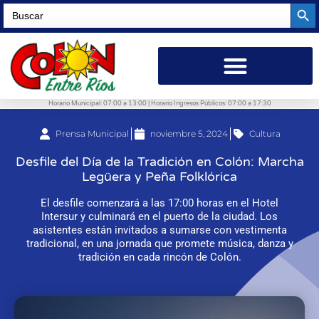
Searc
Search
for:
Horario Municipal: 07:00 a 13:00 | Horario Ingresos Públicos: 07:00 a 17:30
Prensa Municipal
noviembre 5, 2024
Cultura
Desfile del Día de la Tradición en Colón: Marcha
Legüera y Peña Folklórica
El desfile comenzará a las 17:00 horas en el Hotel
Intersur y culminará en el puerto de la ciudad. Los
asistentes están invitados a sumarse con vestimenta
tradicional, en una jornada que promete música, danza y
tradición en cada rincón de Colón.