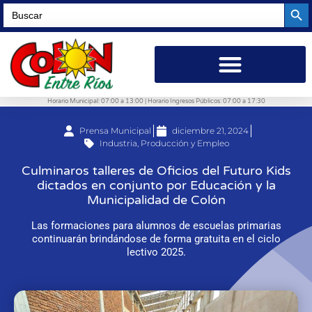
Searc
Search
for:
Horario Municipal: 07:00 a 13:00 | Horario Ingresos Públicos: 07:00 a 17:30
Prensa Municipal
diciembre 21, 2024
Industria, Producción y Empleo
Culminaros talleres de Oficios del Futuro Kids
dictados en conjunto por Educación y la
Municipalidad de Colón
Las formaciones para alumnos de escuelas primarias
continuarán brindándose de forma gratuita en el ciclo
lectivo 2025.