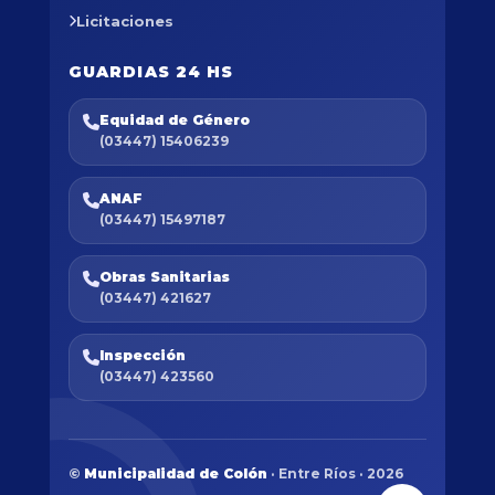
Licitaciones
GUARDIAS 24 HS
Equidad de Género
(03447) 15406239
ANAF
(03447) 15497187
Obras Sanitarias
(03447) 421627
Inspección
(03447) 423560
©
Municipalidad de Colón
· Entre Ríos · 2026