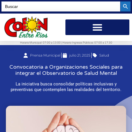
Searc
Search
for:
Horario Municipal: 07:00 a 13:00 | Horario Ingresos Públicos: 07:00 a 17:30
Prensa Municipal
julio 21, 2025
Salud
Convocatoria a Organizaciones Sociales para
integrar el Observatorio de Salud Mental
La iniciativa busca consolidar políticas inclusivas y
preventivas que contemplen las realidades del territorio.