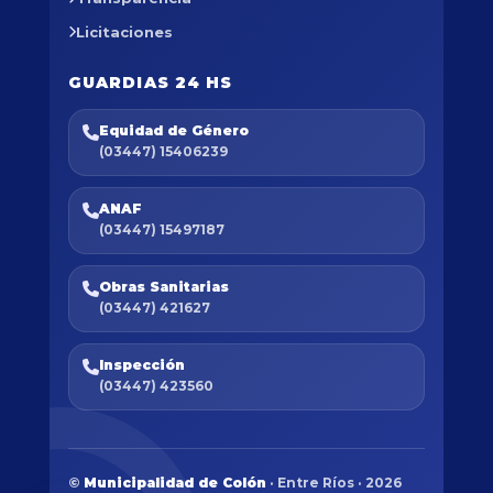
Licitaciones
GUARDIAS 24 HS
Equidad de Género
(03447) 15406239
ANAF
(03447) 15497187
Obras Sanitarias
(03447) 421627
Inspección
(03447) 423560
©
Municipalidad de Colón
· Entre Ríos · 2026