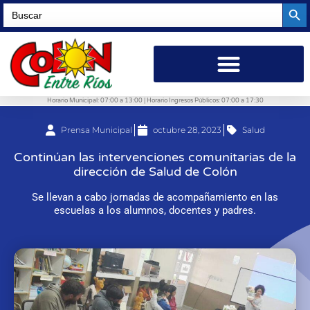
Searc
Search
for:
Horario Municipal: 07:00 a 13:00 | Horario Ingresos Públicos: 07:00 a 17:30
Prensa Municipal
octubre 28, 2023
Salud
Continúan las intervenciones comunitarias de la
dirección de Salud de Colón
Se llevan a cabo jornadas de acompañamiento en las
escuelas a los alumnos, docentes y padres.