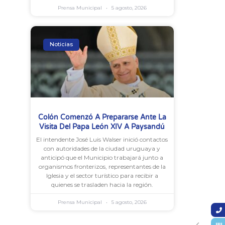
Prensa Municipal
5 agosto, 2026
Noticias
Colón Comenzó A Prepararse Ante La
Visita Del Papa León XIV A Paysandú
El intendente José Luis Walser inició contactos
con autoridades de la ciudad uruguaya y
anticipó que el Municipio trabajará junto a
organismos fronterizos, representantes de la
Iglesia y el sector turístico para recibir a
quienes se trasladen hacia la región.
Prensa Municipal
5 agosto, 2026