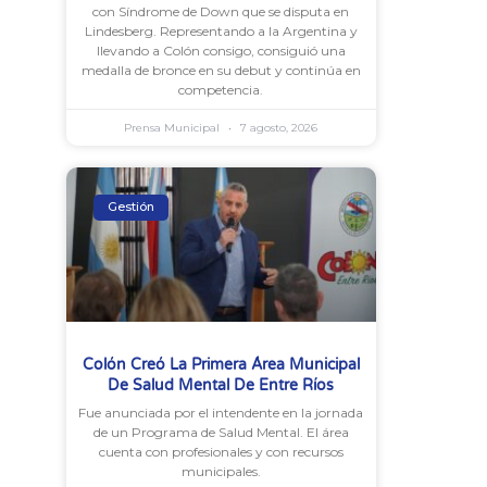
con Síndrome de Down que se disputa en
Lindesberg. Representando a la Argentina y
llevando a Colón consigo, consiguió una
medalla de bronce en su debut y continúa en
competencia.
Prensa Municipal
7 agosto, 2026
Gestión
Colón Creó La Primera Área Municipal
De Salud Mental De Entre Ríos
Fue anunciada por el intendente en la jornada
de un Programa de Salud Mental. El área
cuenta con profesionales y con recursos
municipales.