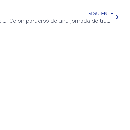
SIGUIENTE
Colón fue sede del Primer Encuentro de Rodanteros del Litoral
Colón participó de una jornada de trabajo de desarrollo productivo con el CFI