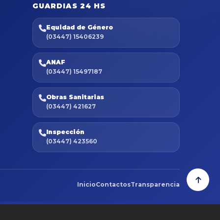
GUARDIAS 24 HS
Equidad de Género
(03447) 15406239
ANAF
(03447) 15497187
Obras Sanitarias
(03447) 421627
Inspección
(03447) 423560
Inicio
Contactos
Transparencia