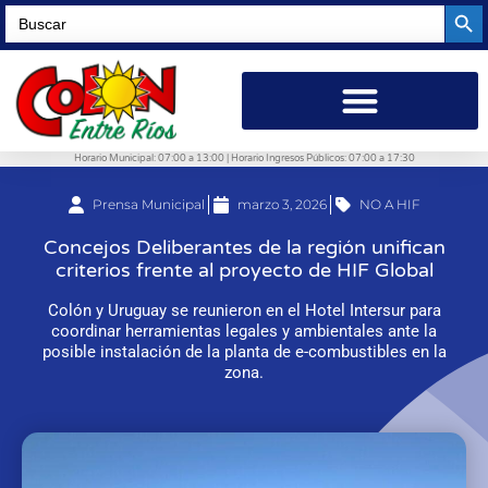
Searc
Search
for:
Horario Municipal: 07:00 a 13:00 | Horario Ingresos Públicos: 07:00 a 17:30
Prensa Municipal
marzo 3, 2026
NO A HIF
Concejos Deliberantes de la región unifican
criterios frente al proyecto de HIF Global
Colón y Uruguay se reunieron en el Hotel Intersur para
coordinar herramientas legales y ambientales ante la
posible instalación de la planta de e-combustibles en la
zona.