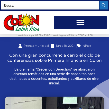
Searc
Search
for:
Horario Municipal: 07:00 a 13:00 | Horario Ingresos Públicos: 07:00 a 17:30
Prensa Municipal
junio 18, 2024
Niñez
Con una gran concurrencia cerró el ciclo de
conferencias sobre Primera Infancia en Colón
Bajo el lema “Crecer con Derechos” se abordaron
diversas temáticas en una serie de capacitaciones
destinadas a docentes, estudiantes y auxiliares de nivel
inicial.