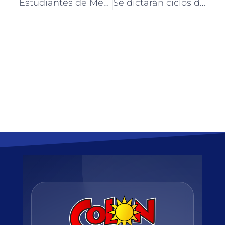
Estudiantes de Medicina brindaron charla a vecinos de barrio San Gabriel
Se dictarán ciclos de cocina rotativos en el Hogar Yanina de Colón