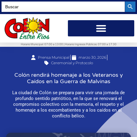
Searc
Search
for:
Horario Municipal: 07:00 a 13:00 | Horario Ingresos Públicos: 07:00 a 17:30
Prensa Municipal
marzo 30, 2026
Ceremonial y Protocolo
Colón rendirá homenaje a los Veteranos y
Caídos en la Guerra de Malvinas
La ciudad de Colón se prepara para vivir una jornada de
profundo sentido patriótico, en la que se renovará el
compromiso colectivo con la memoria, el respeto y el
homenaje a los excombatientes y a los caídos en el
conflicto bélico.