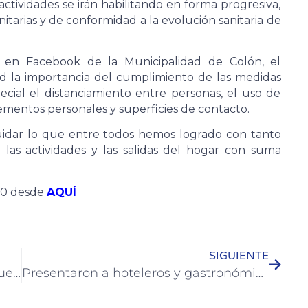
tividades se irán habilitando en forma progresiva,
tarias y de conformidad a la evolución sanitaria de
a en Facebook de la Municipalidad de Colón, el
d la importancia del cumplimiento de las medidas
ecial el distanciamiento entre personas, el uso de
lementos personales y superficies de contacto.
cuidar lo que entre todos hemos logrado con tanto
las actividades y las salidas del hogar con suma
20 desde
AQUÍ
SIGUIENTE
Estudiantes de UTN analizarán los puestos y perfiles de los empleados municipales
Presentaron a hoteleros y gastronómicos encuestas y proyecciones de reactivación