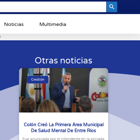
Search Button
Noticias
Multimedia
0
Otras noticias
Gestión
Colón Creó La Primera Área Municipal
De Salud Mental De Entre Ríos
Fue anunciada por el intendente en la jornada