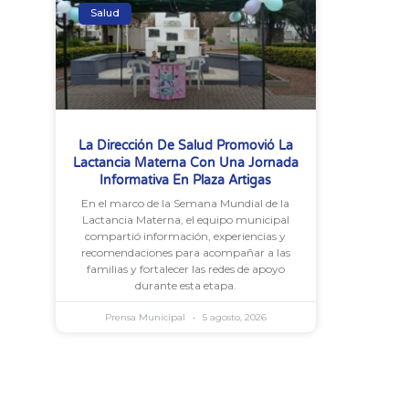
Salud
La Dirección De Salud Promovió La
Lactancia Materna Con Una Jornada
Informativa En Plaza Artigas
En el marco de la Semana Mundial de la
Lactancia Materna, el equipo municipal
compartió información, experiencias y
recomendaciones para acompañar a las
familias y fortalecer las redes de apoyo
durante esta etapa.
Prensa Municipal
5 agosto, 2026