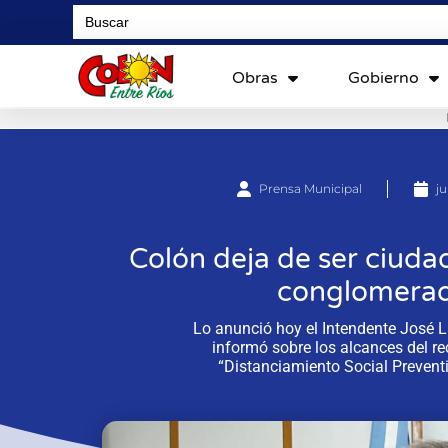
Search
for:
Obras
Gobierno
Prensa Municipal
ju
Colón deja de ser ciudad
conglomerado
Lo anunció hoy el Intendente José L
informó sobre los alcances del r
“Distanciamiento Social Preventi