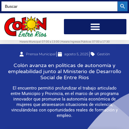
Searc
Search
for:
Horario Municipal: 07:00 a 13:00 | Horario Ingresos Públicos: 07:00 a 17:30
Prensa Municipal
agosto 5, 2025
Gestión
Colón avanza en políticas de autonomía y
empleabilidad junto al Ministerio de Desarrollo
Social de Entre Ríos
El encuentro permitió profundizar el trabajo articulado
entre Municipio y Provincia, en el marco de un programa
innovador que promueve la autonomía económica de
mujeres que atravesaron situaciones de violencia,
vinculándolas con oportunidades reales de formación y
empleo.