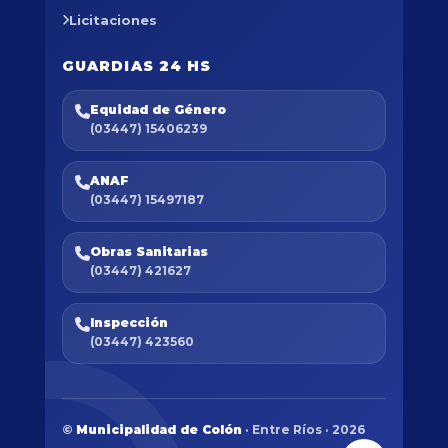
Licitaciones
GUARDIAS 24 HS
Equidad de Género
(03447) 15406239
ANAF
(03447) 15497187
Obras Sanitarias
(03447) 421627
Inspección
(03447) 423560
©
Municipalidad de Colón
· Entre Ríos · 2026