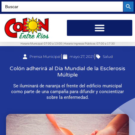
Searc
Search
for:
Horario Municipal: 07:00 a 13:00 | Horario Ingresos Públicos: 07:00 a 17:30
Prensa Municipal
mayo 27, 2021
Salud
Colón adherirá al Día Mundial de la Esclerosis
Múltiple
Se iluminará de naranja el frente del edificio municipal
como parte de una campaña para difundir y concientizar
sobre la enfermedad.