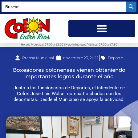
Searc
Search
for:
Horario Municipal: 07:00 a 13:00 | Horario Ingresos Públicos: 07:00 a 17:30
Prensa Municipal
noviembre 23, 2022
Deporte
Boxeadores colonenses vienen obteniendo
importantes logros durante el año
Junto a los funcionarios de Deportes, el intendente de
Colón José Luis Walser compartió charlas con los
deportistas. Desde el Municipio se apoya la actividad.