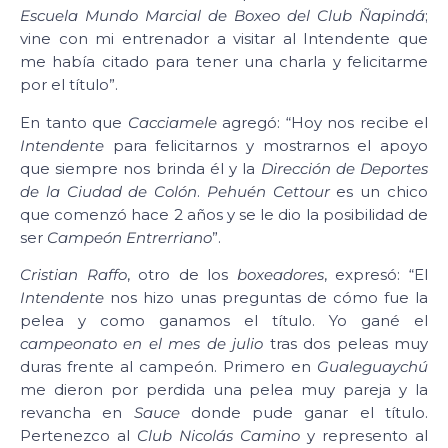
Escuela Mundo Marcial de Boxeo del Club Ñapindá
;
vine con mi entrenador a visitar al Intendente que
me había citado para tener una charla y felicitarme
por el título”.
En tanto que
Cacciamele
agregó: “Hoy nos recibe el
Intendente
para felicitarnos y mostrarnos el apoyo
que siempre nos brinda él y la
Dirección de Deportes
de la Ciudad de Colón
.
Pehuén Cettour
es un chico
que comenzó hace 2 años y se le dio la posibilidad de
ser
Campeón Entrerriano
”.
Cristian Raffo
, otro de los
boxeadores
, expresó: “El
Intendente
nos hizo unas preguntas de cómo fue la
pelea y como ganamos el título. Yo gané el
campeonato en el mes de julio
tras dos peleas muy
duras frente al campeón. Primero en
Gualeguaychú
me dieron por perdida una pelea muy pareja y la
revancha en
Sauce
donde pude ganar el título.
Pertenezco al
Club Nicolás Camino
y represento al