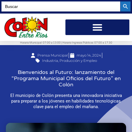
Searc
Search
for:
Horario Municipal: 07:00 a 13:00 | Horario Ingresos Públicos: 07:00 a 17:30
Prensa Municipal
mayo 14, 2024
Industria, Producción y Empleo
Bienvenidos al Futuro: lanzamiento del
“Programa Municipal Oficios del Futuro” en
Colón
El municipio de Colón presenta una innovadora iniciativa
para preparar a los jóvenes en habilidades tecnológicas
clave para el empleo del mañana.