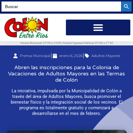
Searc
Search
for:
Horario Municipal: 07:00 a 13:00 | Horario Ingresos Públicos: 07:00 a 17:30
Prensa Municipal
enero 6, 2026
Adultos Mayores
Abren las inscripciones para la Colonia de
Vacaciones de Adultos Mayores en las Termas
de Colón
La iniciativa, impulsada por la Municipalidad de Colón a
través del área de Adultos Mayores, busca promover el
bienestar físico y la integración social de los vecinos. El
programa es totalmente gratuito y comenzará a
desarrollarse en el mes de febrero.